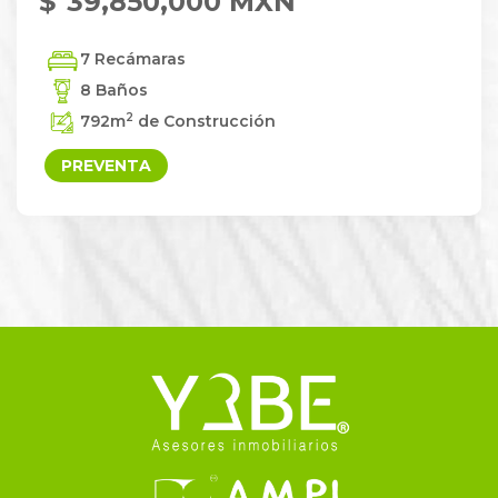
$
39,850,000 MXN
7 Recámaras
8 Baños
2
792
m
de Construcción
PREVENTA