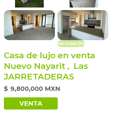
Ver todas (20)
Casa de lujo en venta
Nuevo Nayarit
,
Las
JARRETADERAS
$
9,800,000 MXN
VENTA