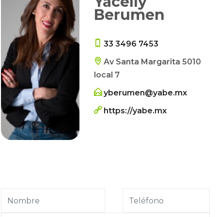
Yacelly
Berumen
33 3496 7453
Av Santa Margarita 5010
local 7
yberumen@yabe.mx
https://yabe.mx