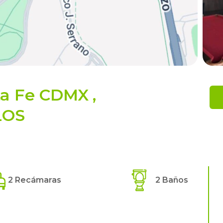
ta Fe CDMX
,
LOS
2 Recámaras
2 Baños