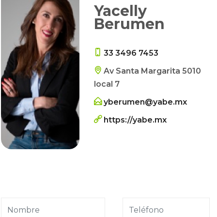
Yacelly
Berumen
33 3496 7453
Av Santa Margarita 5010
local 7
yberumen@yabe.mx
https://yabe.mx