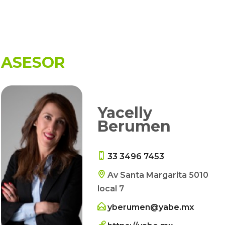
ASESOR
Yacelly
Berumen
33 3496 7453
Av Santa Margarita 5010
local 7
yberumen@yabe.mx