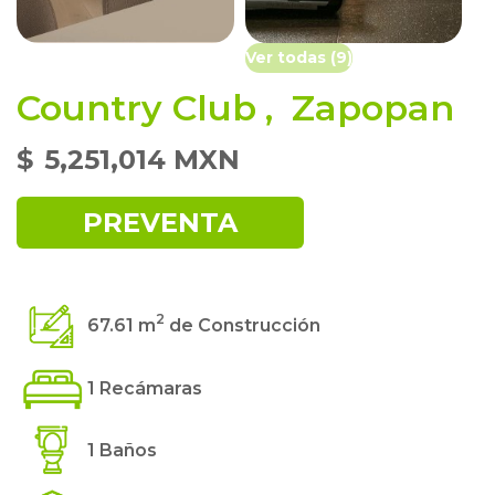
Ver todas (9)
Country Club
,
Zapopan
$
5,251,014 MXN
PREVENTA
2
67.61 m
de Construcción
1 Recámaras
1 Baños