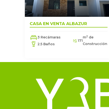
CASA EN VENTA ALBAZUR
2
3 Recámaras
m
de
171
Construcción
2.5 Baños