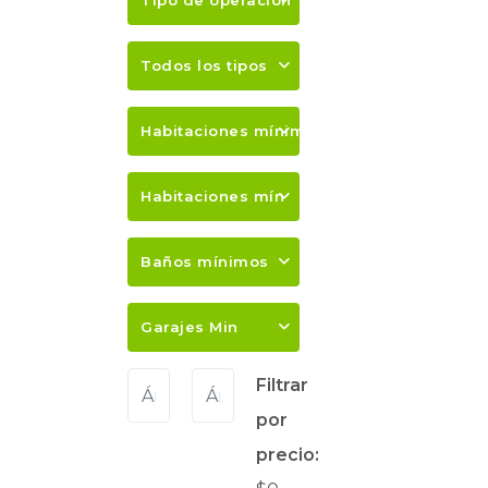
Tipo de operación
Todos los tipos
Habitaciones mínimas
Habitaciones mín
Baños mínimos
Garajes Min
Filtrar
por
precio: