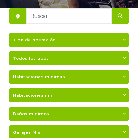
Tipo de operación
Todos los tipos
Habitaciones mínimas
Habitaciones mín
Baños mínimos
Garajes Min