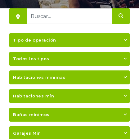
Tipo de operación
Todos los tipos
Habitaciones mínimas
Habitaciones mín
Baños mínimos
Garajes Min