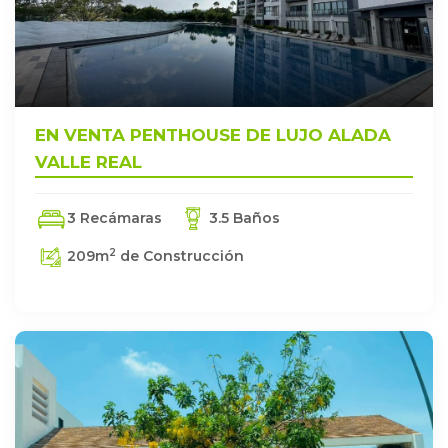
EN VENTA PENTHOUSE DE LUJO ALADA
VALLE REAL
3 Recámaras
3.5 Baños
2
209
m
de Construcción