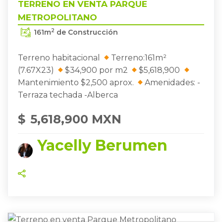
TERRENO EN VENTA PARQUE
METROPOLITANO
2
161
m
de Construcción
Terreno habitacional
Terreno:161m²
(7.67X23)
$34,900 por m2
$5,618,900
Mantenimiento $2,500 aprox.
Amenidades: -
Terraza techada -Alberca
$
5,618,900 MXN
Yacelly Berumen
METROPOLITANO
ZAPOPAN
,
TERRENO EN VENTA PARQUE