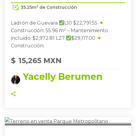
2
35.25
m
de Construcción
Ladrón de Guevara
L10 $22,791.55
Construcción: 55.96 m² – Mantenimiento
incluido: $2,972.81 L27
$29,117.00
Construcción:
$
15,265 MXN
Yacelly Berumen
METROPOLITANO
ZAPOPAN
,
TERRENO EN VENTA PARQUE