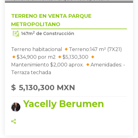
TERRENO EN VENTA PARQUE
METROPOLITANO
2
147
m
de Construcción
Terreno habitacional
Terreno:147 m² (7X21)
$34,900 por m2
$5,130,300
Mantenimiento $2,000 aprox.
Amenidades: -
Terraza techada
$
5,130,300 MXN
Yacelly Berumen
ZAPOPAN