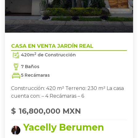
ZAPOPAN
CASA EN VENTA JARDÍN REAL
,
CASA EN VENTA JARDÍN REAL
2
420
m
de Construcción
7 Baños
5 Recámaras
Construcción: 420 m² Terreno: 230 m² La casa
cuenta con: – 4 Recámaras – 6
$
16,800,000 MXN
Yacelly Berumen