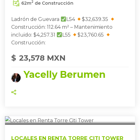
2
62
m
de Construcción
Ladrón de Guevara
L54
$32,639.35
Construcción: 112.64 m² – Mantenimiento
incluido: $4,257.31
L55
$23,760.65
Construcción:
$
23,578 MXN
Yacelly Berumen
TOWER
GUADALAJARA
,
LOCALES EN RENTA TORRE CITI
LOCALES EN RENTA TORRE CITI TOWER