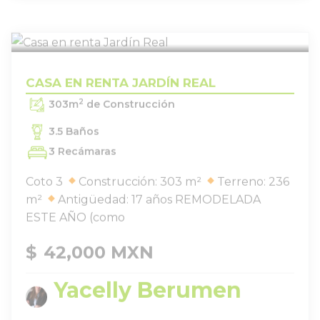
CASA EN RENTA JARDÍN REAL
,
CASA EN RENTA JARDÍN REAL
2
303
m
de Construcción
3.5 Baños
3 Recámaras
Coto 3
Construcción: 303 m²
Terreno: 236
m²
Antigüedad: 17 años REMODELADA
ESTE AÑO (como
$
42,000 MXN
Yacelly Berumen