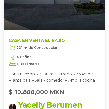
ZAPOPAN
CASA EN VENTA EL BAJÍO
,
CASA EN VENTA EL BAJÍO
2
221
m
de Construcción
4 Baños
3 Recámaras
Construcción: 221.06 m² Terreno: 273.48 m²
Planta baja – Sala – comedor – Amplia cocina
$
10,800,000 MXN
Yacelly Berumen