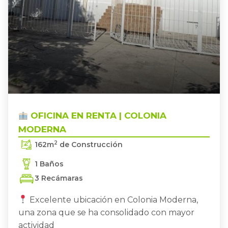
MODERNA
GUADALAJARA
,
OFICINA EN RENTA | COLONIA
OFICINA EN RENTA | COLONIA
MODERNA
2
162
m
de Construcción
1 Baños
3 Recámaras
Excelente ubicación en Colonia Moderna,
una zona que se ha consolidado con mayor
actividad