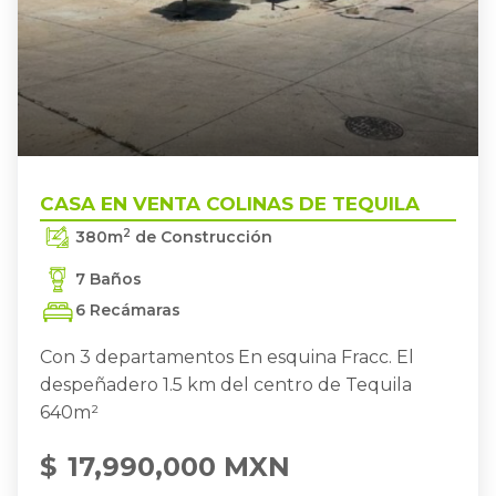
TEQUILA
TEQUILA
,
CASA EN VENTA COLINAS DE
CASA EN VENTA COLINAS DE TEQUILA
2
380
m
de Construcción
7 Baños
6 Recámaras
Con 3 departamentos En esquina Fracc. El
despeñadero 1.5 km del centro de Tequila
640m²
$
17,990,000 MXN