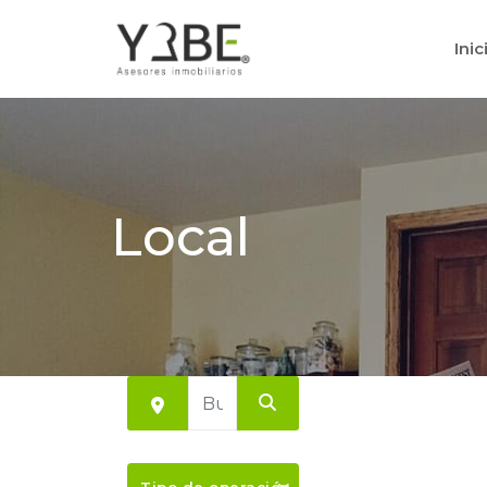
Inic
Local