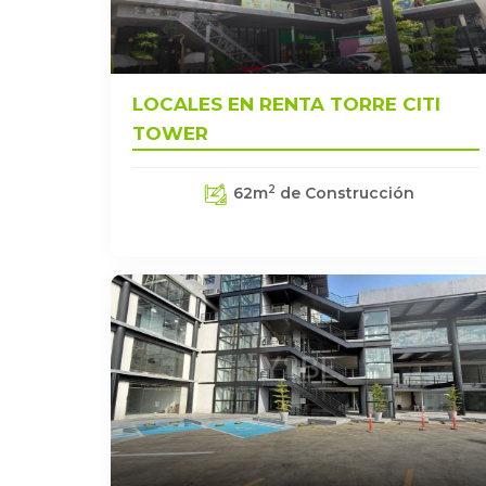
LOCALES EN RENTA TORRE CITI
TOWER
2
62
m
de Construcción