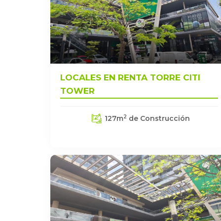
LOCALES EN RENTA TORRE CITI
TOWER
2
127
m
de Construcción