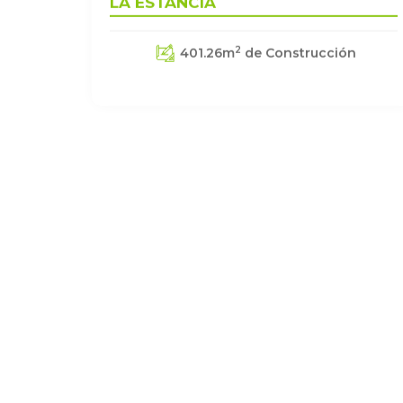
2
401.26
m
de Construcción
LOCAL COMERCIAL EN VENTA EN
LA ESTANCIA
2
48.68
m
de Construcción