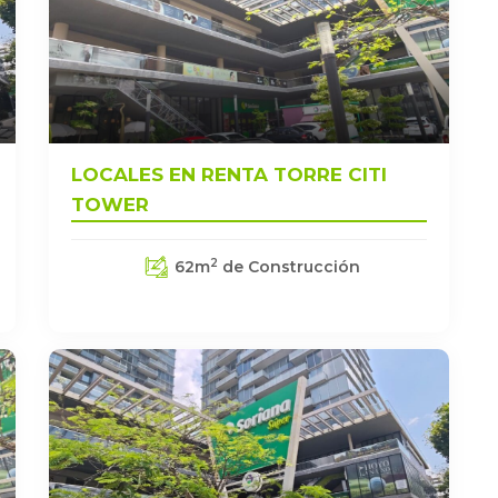
LOCALES EN RENTA TORRE CITI
TOWER
2
62
m
de Construcción