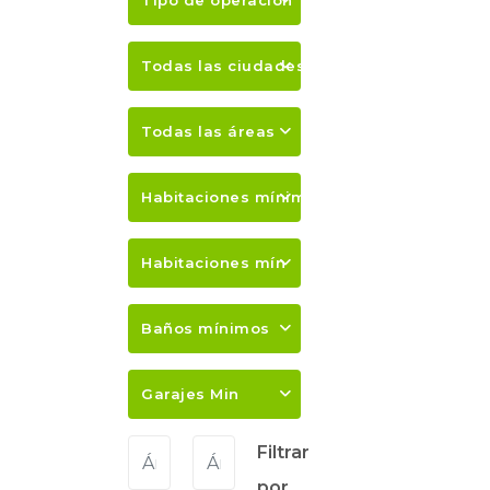
Tipo de operación
Todas las ciudades
Todas las áreas
Habitaciones mínimas
Habitaciones mín
Baños mínimos
Garajes Min
Filtrar
por