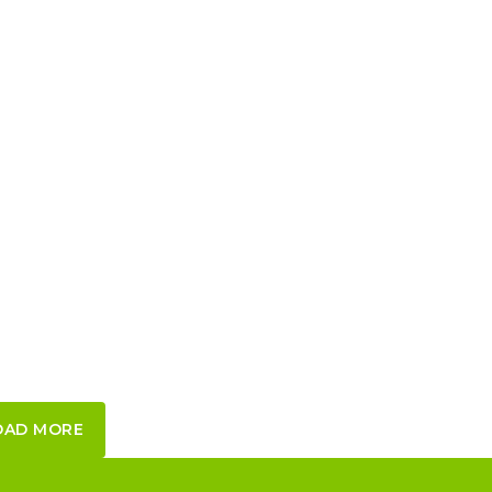
LOCAL EN RENTA JARDINES DEL
VALLE
2
1/2 Baños
5.25
m
de Construcción
OAD MORE