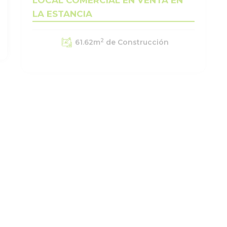
2
61.62
m
de Construcción