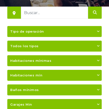
Tipo de operación
Todos los tipos
Habitaciones mínimas
Habitaciones mín
Baños mínimos
Garajes Min