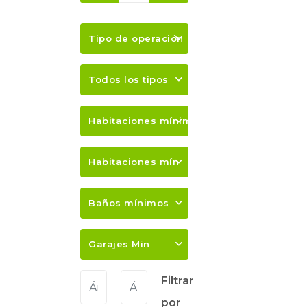
Tipo de operación
Todos los tipos
Habitaciones mínimas
Habitaciones mín
Baños mínimos
Garajes Min
Filtrar
por